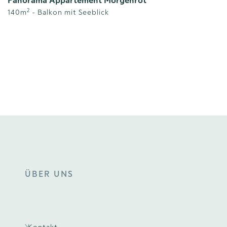
Panorama Appartement Morgenrot
Sui
2
140
m
-
Balkon mit Seeblick
59
ÜBER UNS