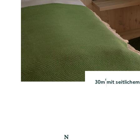
²
30
m
mit seitlichem