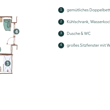
gemütliches Doppelbett
Kühlschrank, Wasserkoc
Dusche & WC
großes Sitzfenster mit W