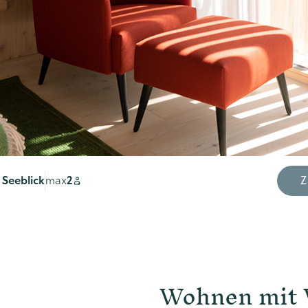
 Seeblick
max
2
Z
Wohnen mit 