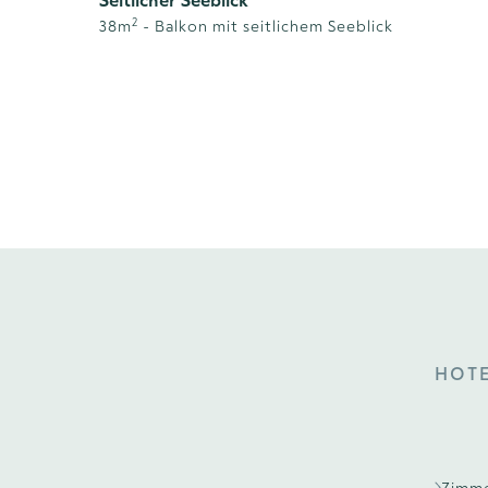
Seitlicher Seeblick
2
38
m
-
Balkon mit seitlichem Seeblick
HOT