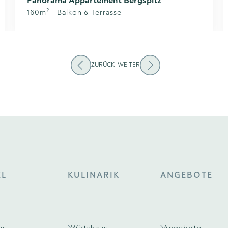
Panorama Appartement Bergspitz
2
160
m
-
Balkon & Terrasse
ZURÜCK
WEITER
EL
KULINARIK
ANGEBOTE