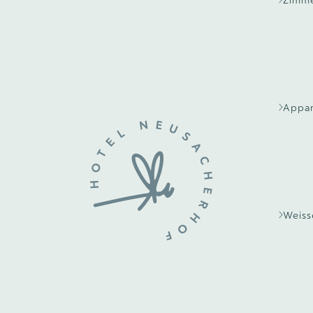
Zimm
Appa
Weis