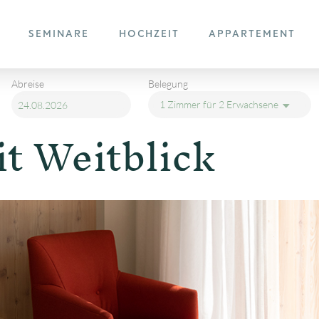
SEMINARE
HOCHZEIT
APPARTEMENT
Abreise
Belegung
1 Zimmer
für
2 Erwachsene
t Weitblick