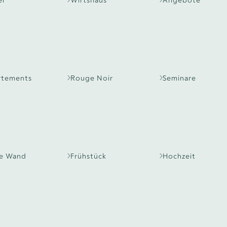
er
Wirtshaus
Angebote
rtements
Rouge Noir
Seminare
se Wand
Frühstück
Hochzeit