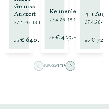
Genuss
Kennenlerntage
4+1 Ang
Auszeit
27.4.26
-
18.10.26
27.4.26
-
18
27.4.26
-
18.10.26
€
425
.–
€
720
€
640
.–
ab
ab
ab
ZURÜCK
WEITER